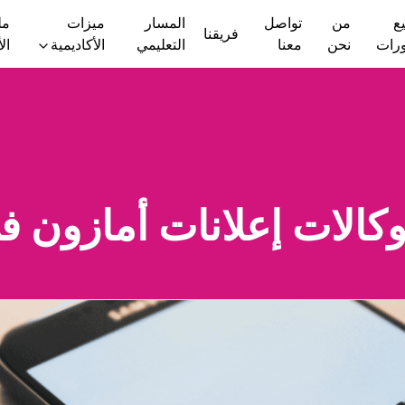
ع
من
تواصل
المسار
ميزات
مل
فريقنا
ورات
نحن
معنا
التعليمي
الأكاديمية
ال