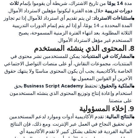
مدة
14 يومًا
من تاريخ الاشتراك، شريطة أن يقوموا بإتمام
ثلاث
دورات تدريبية
خلال هذه الفترة ليكونوا مؤهلين لاسترداد الأموال.
استثناءات الاسترداد:
لن يتم تقديم أي استرداد للأموال إذا تم تجاوز
المدة المحددة بـ 14 يومًا، أو إذا لم يتم إتمام الدورات التدريبية
الثلاثة المطلوبة. بعد انتهاء الفترة الزمنية المسموحة، يصبح
المستخدم غير مؤهل لاسترداد الأموال.
8. المحتوى الذي ينشئه المستخدم
المشاركات في المنتديات:
يمكن للمستخدمين نشر محتوى في
المنتديات، مجموعات النقاش، أو على منصات التواصل الاجتماعي
الخاصة بالأكاديمية. يجب أن يكون المحتوى مناسبًا ولا ينتهك حقوق
الآخرين أو القوانين المعمول بها.
الملكية والحقوق:
تحتفظ
Business Script Academy
بحق
استخدام وإعادة إنتاج وتوزيع المحتوى الذي ينشئه المستخدمون
على منصتنا.
9. إخلاء المسؤولية
النتائج المالية:
تقدم الأكاديمية أدوات وموارد لدعم المستخدمين
في تحقيق النجاح في العمل عبر الإنترنت. ومع ذلك، فإن النتائج
المالية الفردية قد تختلف بشكل كبير. لا تقدم الأكاديمية أي