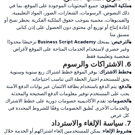
ملكية المحتوى:
جميع المحتويات الموجودة على الموقع، بما في
ذلك النصوص، الرسومات، الشعارات، الصور، المواد التعليمية،
والفيديوهات، محمية بموجب حقوق الملكية الفكرية. يحظر نسخ أو
إعادة إنتاج أو توزيع أي محتوى دون الحصول على إذن كتابي
مسبق منا.
الترخيص:
يمنحك
Business Script Academy
ترخيصًا محدودًا
وغير حصري لاستخدام الخدمات المتاحة على الموقع لأغراض
شخصية وتعليمية فقط.
6. الاشتراكات والرسوم
خطط الاشتراك:
يوفر الموقع خطط اشتراك ربع سنوية وسنوية.
يحق للمستخدم اختيار الخطة التي تناسب احتياجاته.
الدفع:
يتم الدفع باستخدام بطاقة الائتمان عبر بوابات الدفع الآمنة.
يجب على المستخدم توفير معلومات الدفع الصحيحة والمحدثة.
الخصومات:
تقدم الأكاديمية خصومات دورية على خطط الاشتراك
والخدمات الأخرى. تُطبق الخصومات وفقًا للشروط المحددة في
كل عرض.
7. سياسة الإلغاء والاسترداد
شروط الإلغاء:
يمكن للمستخدمين إلغاء اشتراكهم أو الخدمة خلال