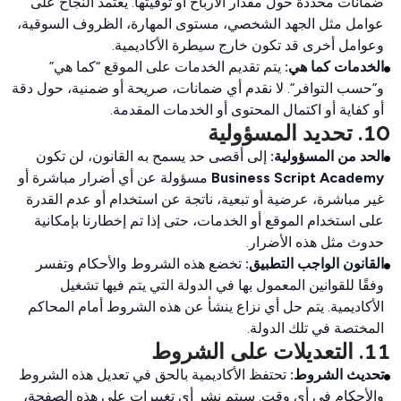
ضمانات محددة حول مقدار الأرباح أو توقيتها. يعتمد النجاح على
عوامل مثل الجهد الشخصي، مستوى المهارة، الظروف السوقية،
وعوامل أخرى قد تكون خارج سيطرة الأكاديمية.
الخدمات كما هي:
يتم تقديم الخدمات على الموقع “كما هي”
و”حسب التوافر”. لا نقدم أي ضمانات، صريحة أو ضمنية، حول دقة
أو كفاية أو اكتمال المحتوى أو الخدمات المقدمة.
10. تحديد المسؤولية
الحد من المسؤولية:
إلى أقصى حد يسمح به القانون، لن تكون
Business Script Academy
مسؤولة عن أي أضرار مباشرة أو
غير مباشرة، عرضية أو تبعية، ناتجة عن استخدام أو عدم القدرة
على استخدام الموقع أو الخدمات، حتى إذا تم إخطارنا بإمكانية
حدوث مثل هذه الأضرار.
القانون الواجب التطبيق:
تخضع هذه الشروط والأحكام وتفسر
وفقًا للقوانين المعمول بها في الدولة التي يتم فيها تشغيل
الأكاديمية. يتم حل أي نزاع ينشأ عن هذه الشروط أمام المحاكم
المختصة في تلك الدولة.
11. التعديلات على الشروط
تحديث الشروط:
تحتفظ الأكاديمية بالحق في تعديل هذه الشروط
والأحكام في أي وقت. سيتم نشر أي تغييرات على هذه الصفحة،