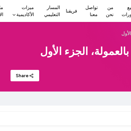
ع
من
تواصل
المسار
ميزات
مل
فريقنا
ورات
نحن
معنا
التعليمي
الأكاديمية
ال
الأول
بالعمولة، الجزء الأول
Share