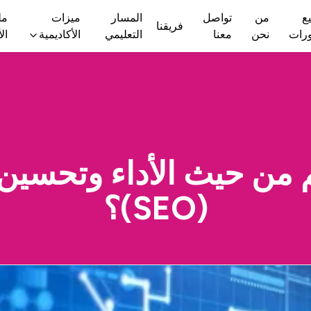
ع
من
تواصل
المسار
ميزات
مل
فريقنا
ورات
نحن
معنا
التعليمي
الأكاديمية
ال
يم من حيث الأداء وتحسي
(SEO)؟