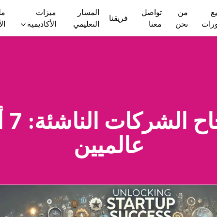
ع
من
تواصل
المسار
ميزات
مل
فريقنا
ورات
نحن
معنا
التعليمي
الأكاديمية
ال
إطل
عالميين